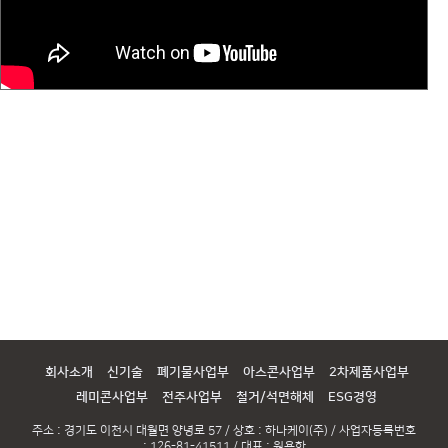
회사소개
신기술
폐기물사업부
아스콘사업부
2차제품사업부
레미콘사업부
전주사업부
철거/석면해체
ESG경영
주소 : 경기도 이천시 대월면 양녕로 57 / 상호 : 하나케이(주) / 사업자등록번호
: 126-81-41511 / 대표 : 원용한